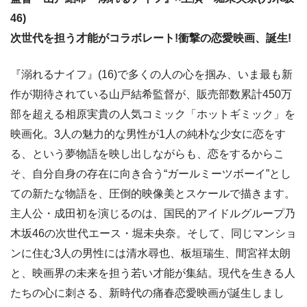
46)
次世代を担う才能がコラボレート!衝撃の恋愛映画、誕生!
『溺れるナイフ』(16)で多くの人の心を掴み、いま最も新
作が期待されている山戸結希監督が、販売部数累計450万
部を超える相原実貴の人気コミック「ホットギミック」を
映画化。3人の魅力的な男性が1人の純朴な少女に恋をす
る、という夢物語を映し出しながらも、恋をするからこ
そ、自分自身の存在に向き合う“ガールミーツボーイ”とし
ての新たな物語を、圧倒的映像美とスケールで描きます。
主人公・成田初を演じるのは、国民的アイドルグループ乃
木坂46の次世代エース・堀未央奈。そして、同じマンショ
ンに住む3人の男性には清水尋也、板垣瑞生、間宮祥太朗
と、映画界の未来を担う若い才能が集結。現代を生きる人
たちの心に刺さる、新時代の痛春恋愛映画が誕生しまし