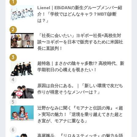
Lienel｜EBiDANの新生グループメンバー紹
介！「学校ではどんなキャラ？MBTI診断
は？」
「社長に会いたい」ヨギボー社長×高校生対
談〜ヨギボーを日本で販売するために米国社
長に直談判！
超特急｜まさかの陰キャ多数!? 高校時代、新
学期初日の心構えを覗きたい！
原因は自分にある。｜「新しい環境で友だち
作りが得意そうなメンバーは？」
辻野かなみに聞く『モアナと伝説の海』＜超
＞実写の魅力！「逆境を乗り越えてきた超と
き宣が、モアナに重なる」
高尾颯斗、『リロ＆スティッチ』の魅力を語