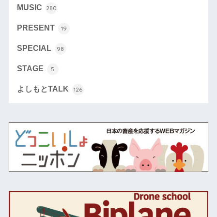
MUSIC
280
PRESENT
19
SPECIAL
98
STAGE
5
よしもとTALK
126