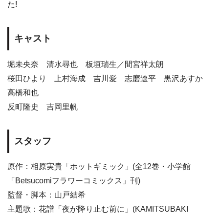
た!
キャスト
堀未央奈 清水尋也 板垣瑞生／間宮祥太朗
桜田ひより 上村海成 吉川愛 志磨遼平 黒沢あすか
高橋和也
反町隆史 吉岡里帆
スタッフ
原作：相原実貴「ホットギミック」(全12巻・小学館
「Betsucomiフラワーコミックス」刊)
監督・脚本：山戸結希
主題歌：花譜「夜が降り止む前に」(KAMITSUBAKI