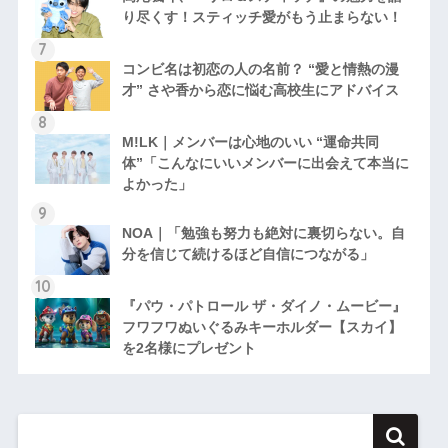
り尽くす！スティッチ愛がもう止まらない！
コンビ名は初恋の人の名前？ “愛と情熱の漫
才” さや香から恋に悩む高校生にアドバイス
M!LK｜メンバーは心地のいい “運命共同
体”「こんなにいいメンバーに出会えて本当に
よかった」
NOA｜「勉強も努力も絶対に裏切らない。自
分を信じて続けるほど自信につながる」
『パウ・パトロール ザ・ダイノ・ムービー』
フワフワぬいぐるみキーホルダー【スカイ】
を2名様にプレゼント