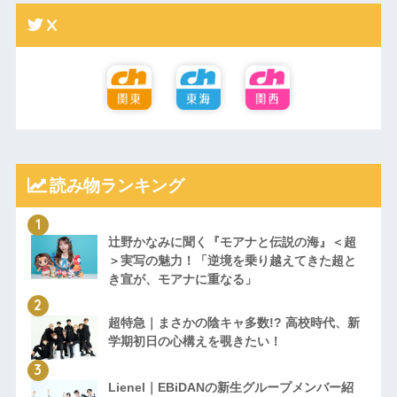
X
読み物ランキング
辻野かなみに聞く『モアナと伝説の海』＜超
＞実写の魅力！「逆境を乗り越えてきた超と
き宣が、モアナに重なる」
超特急｜まさかの陰キャ多数!? 高校時代、新
学期初日の心構えを覗きたい！
Lienel｜EBiDANの新生グループメンバー紹