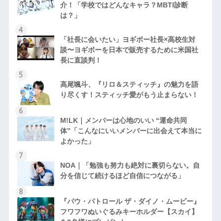
介！「学校ではどんなキャラ？MBTI診断
は？」
「社長に会いたい」ヨギボー社長×高校生対
談〜ヨギボーを日本で販売するために米国社
長に直談判！
高尾颯斗、『リロ＆スティッチ』の魅力を語
り尽くす！スティッチ愛がもう止まらない！
M!LK｜メンバーは心地のいい “運命共同
体”「こんなにいいメンバーに出会えて本当に
よかった」
NOA｜「勉強も努力も絶対に裏切らない。自
分を信じて続けるほど自信につながる」
『パウ・パトロール ザ・ダイノ・ムービー』
フワフワぬいぐるみキーホルダー【スカイ】