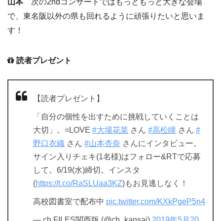
山本
次の2ndコンサートではもっともっと大きな会場
で、東名阪以外の県も回れるように頑張りたいと思いま
す！
読者プレゼント
【読者プレゼント】
「自分の個性を出すために挑戦していくことは
大切」。=LOVE
#大場花菜
さん
#高松瞳
さん
#
野口衣織
さん
#山本杏奈
さんにインタビュー。
サイン入りチェキ(1名様)はフォロー&RTで応募
して。6/19(水)締切。インスタ
(
https://t.co/RaSLUaa3KZ
)もお見逃しなく！
高校図書室で配布中
pic.twitter.com/KXkPgeP5n4
— ch FILES関西版 (@ch_kansai)
2019年5月20