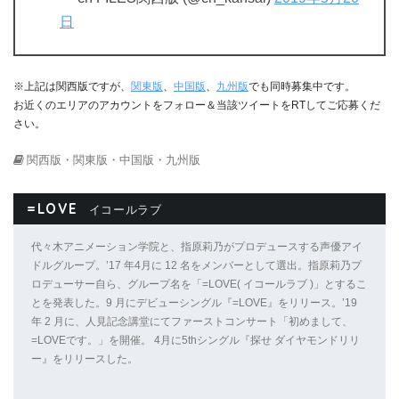
日
※上記は関西版ですが、
関東版
、
中国版
、
九州版
でも同時募集中です。
お近くのエリアのアカウントをフォロー＆当該ツイートをRTしてご応募くだ
さい。
関西版・関東版・中国版・九州版
=LOVE
イコールラブ
代々木アニメーション学院と、指原莉乃がプロデュースする声優アイ
ドルグループ。’17 年4月に 12 名をメンバーとして選出。指原莉乃プ
ロデューサー自ら、グループ名を「=LOVE( イコールラブ )」とするこ
とを発表した。9 月にデビューシングル『=LOVE』をリリース。’19
年 2 月に、人見記念講堂にてファーストコンサート「初めまして、
=LOVEです。」を開催。 4月に5thシングル『探せ ダイヤモンドリリ
ー』をリリースした。