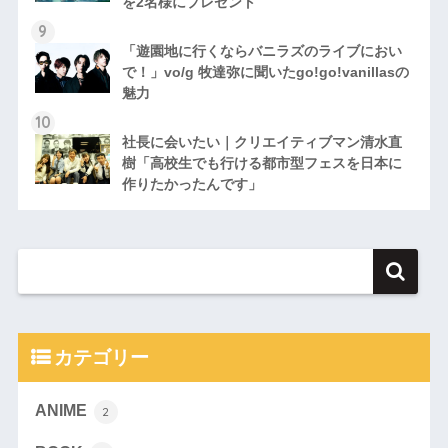
を2名様にプレゼント
「遊園地に行くならバニラズのライブにおい
で！」vo/g 牧達弥に聞いたgo!go!vanillasの
魅力
社長に会いたい｜クリエイティブマン清水直
樹「高校生でも行ける都市型フェスを日本に
作りたかったんです」
カテゴリー
ANIME
2