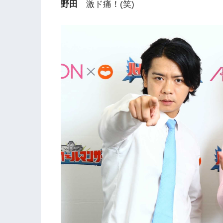
野田
激ド痛！(笑)