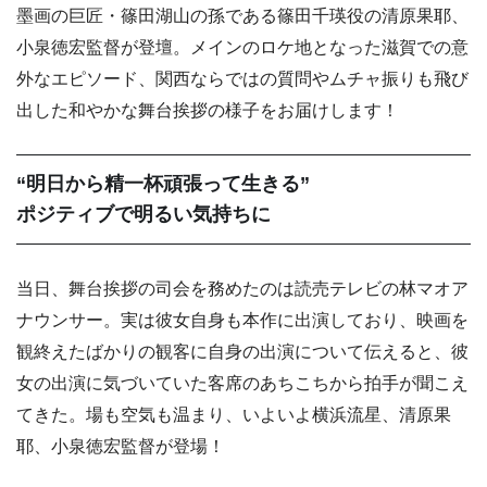
墨画の巨匠・篠田湖山の孫である篠田千瑛役の清原果耶、
小泉徳宏監督が登壇。メインのロケ地となった滋賀での意
外なエピソード、関西ならではの質問やムチャ振りも飛び
出した和やかな舞台挨拶の様子をお届けします！
“明日から精一杯頑張って生きる”
ポジティブで明るい気持ちに
当日、舞台挨拶の司会を務めたのは読売テレビの林マオア
ナウンサー。実は彼女自身も本作に出演しており、映画を
観終えたばかりの観客に自身の出演について伝えると、彼
女の出演に気づいていた客席のあちこちから拍手が聞こえ
てきた。場も空気も温まり、いよいよ横浜流星、清原果
耶、小泉徳宏監督が登場！