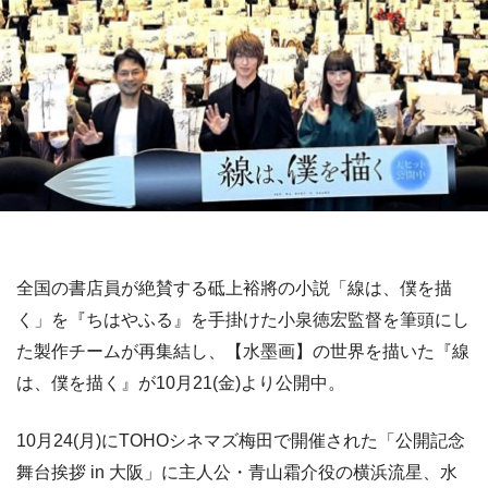
全国の書店員が絶賛する砥上裕將の小説「線は、僕を描
く」を『ちはやふる』を手掛けた小泉徳宏監督を筆頭にし
た製作チームが再集結し、【水墨画】の世界を描いた『線
は、僕を描く』が10月21(金)より公開中。
10月24(月)にTOHOシネマズ梅田で開催された「公開記念
舞台挨拶 in 大阪」に主人公・青山霜介役の横浜流星、水