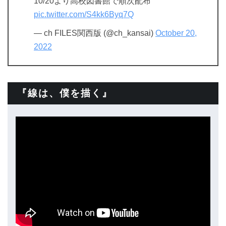
10/20より高校図書館で順次配布
pic.twitter.com/S4kk6Byq7Q
— ch FILES関西版 (@ch_kansai)
October 20,
2022
『線は、僕を描く』