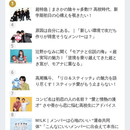
超特急｜まさかの陰キャ多数!? 高校時代、新
学期初日の心構えを覗きたい！
原因は自分にある。｜「新しい環境で友だち
作りが得意そうなメンバーは？」
辻野かなみに聞く『モアナと伝説の海』＜超
＞実写の魅力！「逆境を乗り越えてきた超と
き宣が、モアナに重なる」
高尾颯斗、『リロ＆スティッチ』の魅力を語
り尽くす！スティッチ愛がもう止まらない！
コンビ名は初恋の人の名前？ “愛と情熱の漫
才” さや香から恋に悩む高校生にアドバイス
M!LK｜メンバーは心地のいい “運命共同
体”「こんなにいいメンバーに出会えて本当に