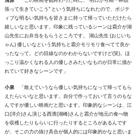
清原
「この映画を観終わった時に、“明日から精一杯頑
張って生きていこう” という気持ちになれたので、ポジテ
ィブな明るい気持ちを皆さまに持って帰っていただけたら
嬉しいなと思います。印象に残っているシーンは霜介が湖
山先生にお弁当をもらうところです。 湖山先生 (おじいち
ゃん) 優しいなという気持ちと霜介モリモリ食べてて良か
ったなって。どの目線なのかわからないですけど(笑)。ほ
っこり温かくなれる人の優しさみたいなものが日常に描か
れていて好きなシーンです」
小泉
「敢えていうなら優しい気持ちになって帰ってもら
えたらいいなと思います。自分で作っておいて言うのもな
んですが優しい映画だと思います。印象的なシーンは、江
口(洋介)さん演じる西濱(湖峰)さんと霜介が地元の食べ物
を収穫したりもらいに行ったりするところがあるんです
が、そこの力の抜け具合が個人的には印象的かなと思いま