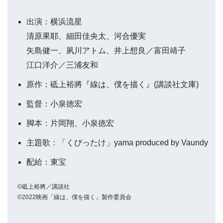
出演：横浜流星
清原果耶、細田佳央太、河合優実
矢島健一、夙川アトム、井上想良／富田靖子
江口洋介／三浦友和
原作：砥上裕將『線は、僕を描く』(講談社文庫)
監督：小泉徳宏
脚本：片岡翔、小泉徳宏
主題歌：「くびったけ」yama produced by Vaundy
配給：東宝
©砥上裕將／講談社
©2022映画「線は、僕を描く」製作委員会