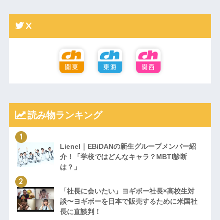
X
読み物ランキング
Lienel｜EBiDANの新生グループメンバー紹
介！「学校ではどんなキャラ？MBTI診断
は？」
「社長に会いたい」ヨギボー社長×高校生対
談〜ヨギボーを日本で販売するために米国社
長に直談判！