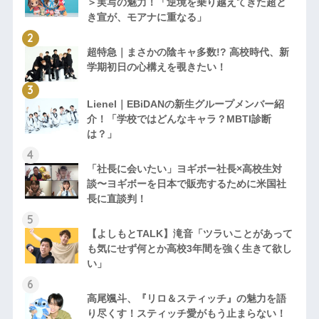
＞実写の魅力！「逆境を乗り越えてきた超と
き宣が、モアナに重なる」
超特急｜まさかの陰キャ多数!? 高校時代、新
学期初日の心構えを覗きたい！
Lienel｜EBiDANの新生グループメンバー紹
介！「学校ではどんなキャラ？MBTI診断
は？」
「社長に会いたい」ヨギボー社長×高校生対
談〜ヨギボーを日本で販売するために米国社
長に直談判！
【よしもとTALK】滝音「ツラいことがあって
も気にせず何とか高校3年間を強く生きて欲し
い」
高尾颯斗、『リロ＆スティッチ』の魅力を語
り尽くす！スティッチ愛がもう止まらない！