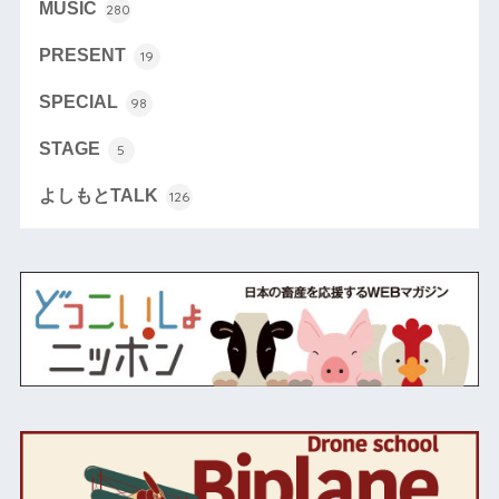
MUSIC
280
PRESENT
19
SPECIAL
98
STAGE
5
よしもとTALK
126