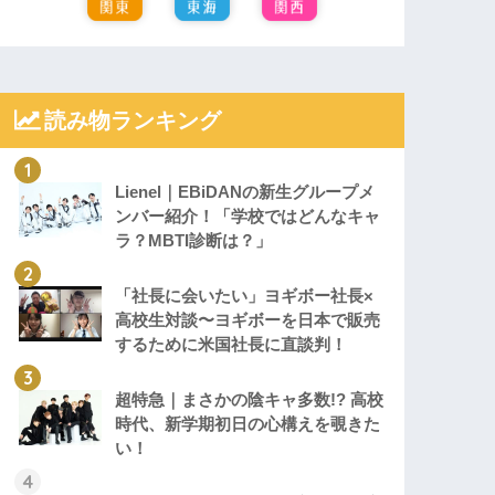
読み物ランキング
Lienel｜EBiDANの新生グループメ
ンバー紹介！「学校ではどんなキャ
ラ？MBTI診断は？」
「社長に会いたい」ヨギボー社長×
高校生対談〜ヨギボーを日本で販売
するために米国社長に直談判！
超特急｜まさかの陰キャ多数!? 高校
時代、新学期初日の心構えを覗きた
い！