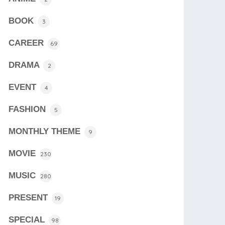
BOOK
3
CAREER
69
DRAMA
2
EVENT
4
FASHION
5
MONTHLY THEME
9
MOVIE
230
MUSIC
280
PRESENT
19
SPECIAL
98