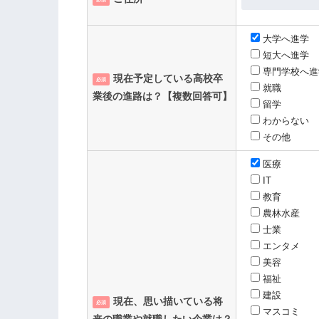
第10条 会員資格の喪失
大学へ進学
短大へ進学
専門学校へ進
現在予定している高校卒
必須
就職
業後の進路は？【複数回答可】
留学
わからない
その他
第11条 退会
医療
IT
第12条 本規約の変更
教育
農林水産
士業
エンタメ
第13条 お問い合わせ窓口
美容
福祉
建設
現在、思い描いている将
必須
マスコミ
来の職業や就職したい企業は？