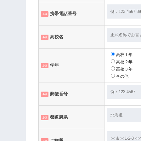
携帯電話番号
第７条 肖像権・著作権・利用権
必須
高校名
必須
第８条 会員情報の取扱い
高校１年
高校２年
学年
必須
高校３年
その他
第９条 会員情報の利用目的
郵便番号
必須
都道府県
必須
ご住所
必須