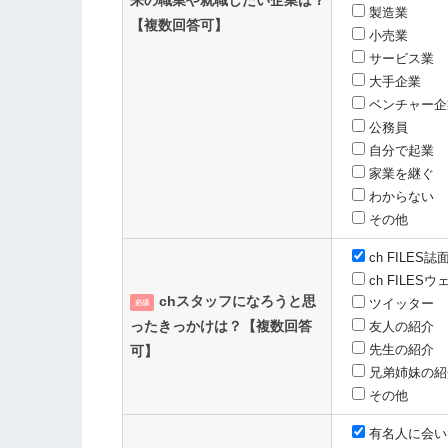
製造業
【複数回答可】
小売業
sapporo@ch-files.net
サービス業
大手企業
ベンチャー企
公務員
自分で起業
家業を継ぐ
tokyo@ch-files.net
わからない
その他
ch FILES
ch FILE
chスタッフになろうと思
ツイッター
必須
tokai@ch-files.net
ったきっかけは？【複数回答
友人の紹介
先生の紹介
可】
兄弟姉妹の紹
その他
有名人に会い
kansai@ch-files.net