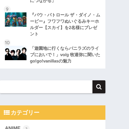
につながる」
『パウ・パトロール ザ・ダイノ・ム
ービー』フワフワぬいぐるみキーホ
ルダー【スカイ】を2名様にプレゼ
ント
「遊園地に行くならバニラズのライ
ブにおいで！」vo/g 牧達弥に聞いた
go!go!vanillasの魅力
カテゴリー
ANIME
2