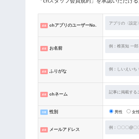
「chスタッフ会員規約」を承認いただけ
chアプリのユーザーNo.
必須
第２条 会員の資格
お名前
必須
第３条 規約の適用範囲
ふりがな
必須
第４条 入会金・会費・活動費
chネーム
必須
第５条 活動の監督権
性別
男性
女
任意
第６条 秘密保持
メールアドレス
必須