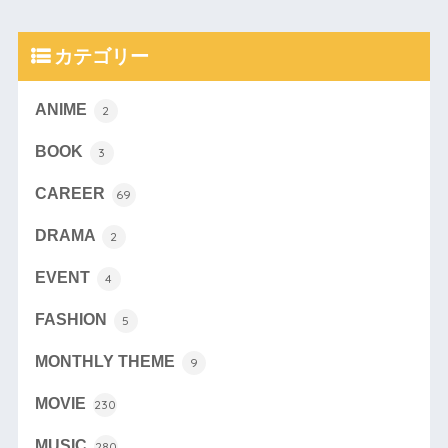
カテゴリー
ANIME
2
BOOK
3
CAREER
69
DRAMA
2
EVENT
4
FASHION
5
MONTHLY THEME
9
MOVIE
230
MUSIC
280