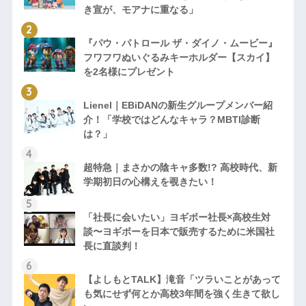
き宣が、モアナに重なる」
『パウ・パトロール ザ・ダイノ・ムービー』
フワフワぬいぐるみキーホルダー【スカイ】
を2名様にプレゼント
Lienel｜EBiDANの新生グループメンバー紹
介！「学校ではどんなキャラ？MBTI診断
は？」
超特急｜まさかの陰キャ多数!? 高校時代、新
学期初日の心構えを覗きたい！
「社長に会いたい」ヨギボー社長×高校生対
談〜ヨギボーを日本で販売するために米国社
長に直談判！
【よしもとTALK】滝音「ツラいことがあって
も気にせず何とか高校3年間を強く生きて欲し