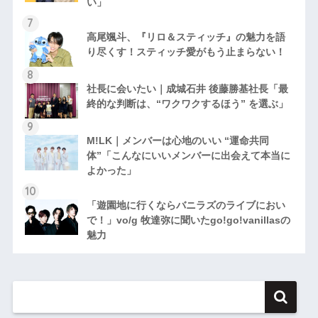
い」
高尾颯斗、『リロ＆スティッチ』の魅力を語
り尽くす！スティッチ愛がもう止まらない！
社長に会いたい｜成城石井 後藤勝基社長「最
終的な判断は、“ワクワクするほう” を選ぶ」
M!LK｜メンバーは心地のいい “運命共同
体”「こんなにいいメンバーに出会えて本当に
よかった」
「遊園地に行くならバニラズのライブにおい
で！」vo/g 牧達弥に聞いたgo!go!vanillasの
魅力