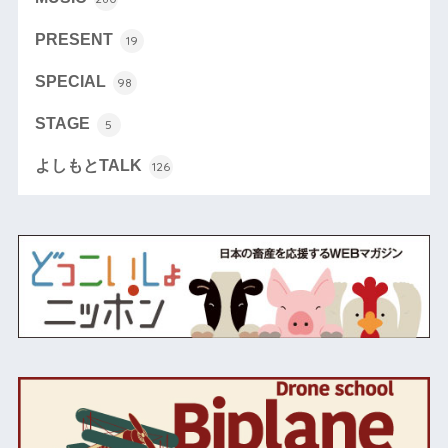
PRESENT
19
SPECIAL
98
STAGE
5
よしもとTALK
126