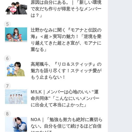
原因は自分にある。｜「新しい環境
で友だち作りが得意そうなメンバー
は？」
辻野かなみに聞く『モアナと伝説の
海』＜超＞実写の魅力！「逆境を乗
り越えてきた超とき宣が、モアナに
重なる」
高尾颯斗、『リロ＆スティッチ』の
魅力を語り尽くす！スティッチ愛が
もう止まらない！
M!LK｜メンバーは心地のいい “運
命共同体”「こんなにいいメンバー
に出会えて本当によかった」
NOA｜「勉強も努力も絶対に裏切ら
ない。自分を信じて続けるほど自信