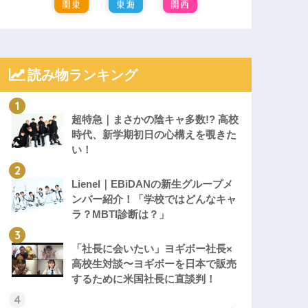
読み物ランキング
超特急｜まさかの陰キャ多数!? 高校
時代、新学期初日の心構えを覗きた
い！
Lienel｜EBiDANの新生グループメ
ンバー紹介！「学校ではどんなキャ
ラ？MBTI診断は？」
「社長に会いたい」ヨギボー社長×
高校生対談〜ヨギボーを日本で販売
するために米国社長に直談判！