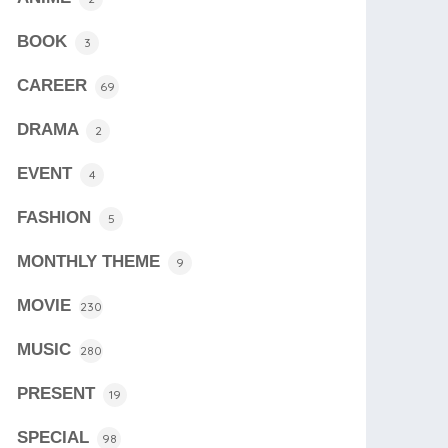
BOOK
3
CAREER
69
DRAMA
2
EVENT
4
FASHION
5
MONTHLY THEME
9
MOVIE
230
MUSIC
280
PRESENT
19
SPECIAL
98