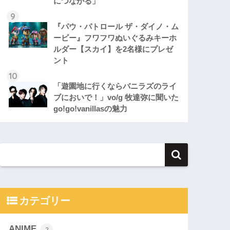
につながる」
『パウ・パトロール ザ・ダイノ・ム
ービー』フワフワぬいぐるみキーホ
ルダー【スカイ】を2名様にプレゼ
ント
「遊園地に行くならバニラズのライ
ブにおいで！」vo/g 牧達弥に聞いた
go!go!vanillasの魅力
カテゴリー
ANIME
2