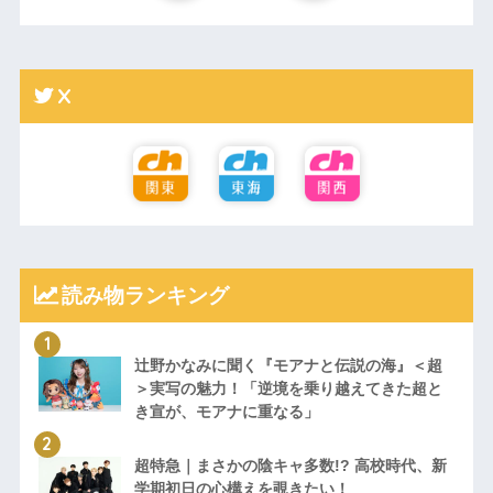
X
読み物ランキング
辻野かなみに聞く『モアナと伝説の海』＜超
＞実写の魅力！「逆境を乗り越えてきた超と
き宣が、モアナに重なる」
超特急｜まさかの陰キャ多数!? 高校時代、新
学期初日の心構えを覗きたい！