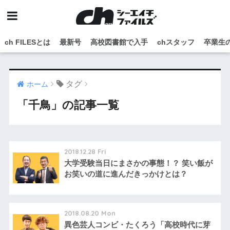
ch FILESとは
最新号
高校図書館で入手
chスタッフ
卒業生
タグ
ホーム
「千鳥」の記事一覧
2018.12.28 Fri
大学受験当日にまさかの事態！？ 笑い飯が
お笑いの道に進んだきっかけとは？
2018.08.20 Mon
異色芸人コンビ・たくろう「高校時代に芽