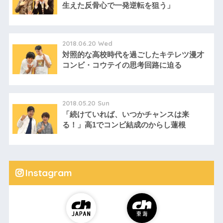
生えた反骨心で一発逆転を狙う」
2018.06.20 Wed
対照的な高校時代を過ごしたキテレツ漫才
コンビ・コウテイの思考回路に迫る
2018.05.20 Sun
「続けていれば、いつかチャンスは来
る！」高1でコンビ結成のからし蓮根
Instagram