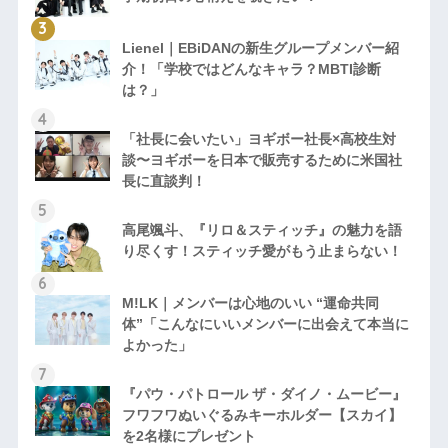
Lienel｜EBiDANの新生グループメンバー紹
介！「学校ではどんなキャラ？MBTI診断
は？」
「社長に会いたい」ヨギボー社長×高校生対
談〜ヨギボーを日本で販売するために米国社
長に直談判！
高尾颯斗、『リロ＆スティッチ』の魅力を語
り尽くす！スティッチ愛がもう止まらない！
M!LK｜メンバーは心地のいい “運命共同
体”「こんなにいいメンバーに出会えて本当に
よかった」
『パウ・パトロール ザ・ダイノ・ムービー』
フワフワぬいぐるみキーホルダー【スカイ】
を2名様にプレゼント