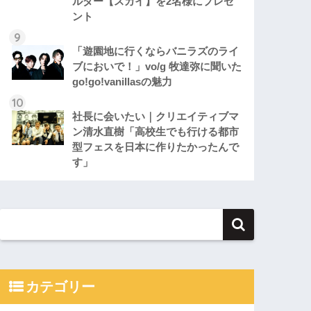
ルダー【スカイ】を2名様にプレゼ
ント
「遊園地に行くならバニラズのライ
ブにおいで！」vo/g 牧達弥に聞いた
go!go!vanillasの魅力
社長に会いたい｜クリエイティブマ
ン清水直樹「高校生でも行ける都市
型フェスを日本に作りたかったんで
す」
カテゴリー