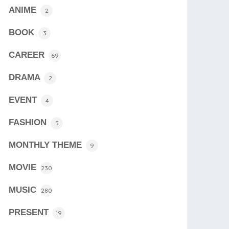
ANIME
2
BOOK
3
CAREER
69
DRAMA
2
EVENT
4
FASHION
5
MONTHLY THEME
9
MOVIE
230
MUSIC
280
PRESENT
19