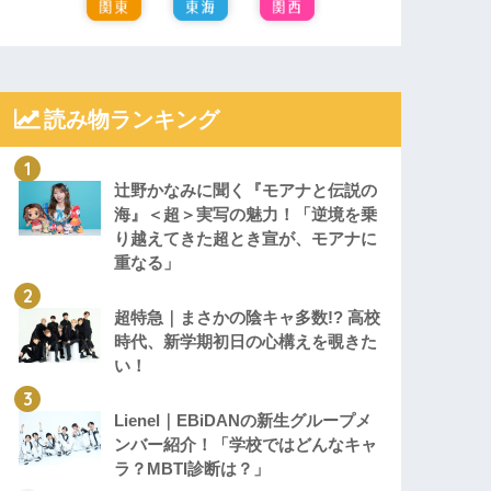
読み物ランキング
辻野かなみに聞く『モアナと伝説の
海』＜超＞実写の魅力！「逆境を乗
り越えてきた超とき宣が、モアナに
重なる」
超特急｜まさかの陰キャ多数!? 高校
時代、新学期初日の心構えを覗きた
い！
Lienel｜EBiDANの新生グループメ
ンバー紹介！「学校ではどんなキャ
ラ？MBTI診断は？」