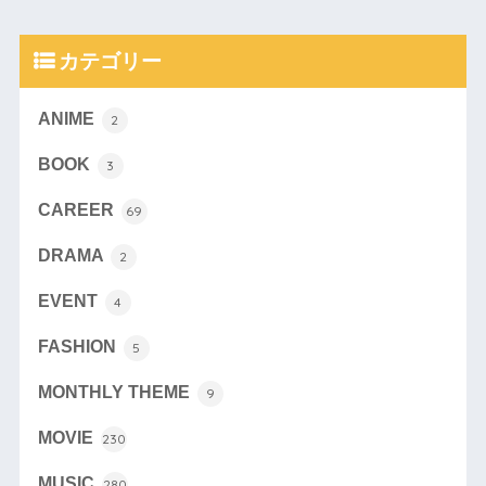
カテゴリー
ANIME
2
BOOK
3
CAREER
69
DRAMA
2
EVENT
4
FASHION
5
MONTHLY THEME
9
MOVIE
230
MUSIC
280