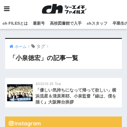
ch FILESとは
最新号
高校図書館で入手
chスタッフ
卒業生
タグ
ホーム
「小泉徳宏」の記事一覧
2022.10.25 Tue
「優しい気持ちになって帰って欲しい」横
浜流星＆清原果耶、小泉監督『線は、僕を
描く』大阪舞台挨拶
Instagram