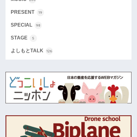
PRESENT
19
SPECIAL
98
STAGE
5
よしもとTALK
126