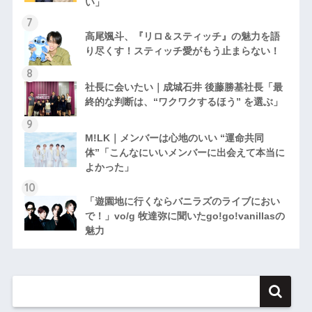
い」
高尾颯斗、『リロ＆スティッチ』の魅力を語
り尽くす！スティッチ愛がもう止まらない！
社長に会いたい｜成城石井 後藤勝基社長「最
終的な判断は、“ワクワクするほう” を選ぶ」
M!LK｜メンバーは心地のいい “運命共同
体”「こんなにいいメンバーに出会えて本当に
よかった」
「遊園地に行くならバニラズのライブにおい
で！」vo/g 牧達弥に聞いたgo!go!vanillasの
魅力