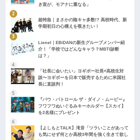
き宣が、モアナに重なる」
超特急｜まさかの陰キャ多数!? 高校時代、新
学期初日の心構えを覗きたい！
Lienel｜EBiDANの新生グループメンバー紹
介！「学校ではどんなキャラ？MBTI診断
は？」
「社長に会いたい」ヨギボー社長×高校生対
談〜ヨギボーを日本で販売するために米国社
長に直談判！
『パウ・パトロール ザ・ダイノ・ムービー』
フワフワぬいぐるみキーホルダー【スカイ】
を2名様にプレゼント
【よしもとTALK】滝音「ツラいことがあって
も気にせず何とか高校3年間を強く生きて欲し