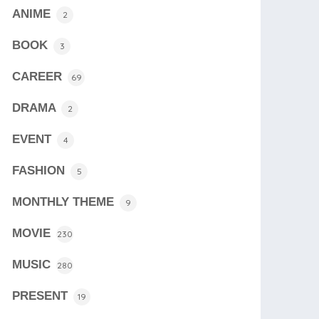
ANIME
2
BOOK
3
CAREER
69
DRAMA
2
EVENT
4
FASHION
5
MONTHLY THEME
9
MOVIE
230
MUSIC
280
PRESENT
19