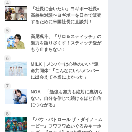
「社長に会いたい」ヨギボー社長×
高校生対談〜ヨギボーを日本で販売
するために米国社長に直談判！
高尾颯斗、『リロ＆スティッチ』の
魅力を語り尽くす！スティッチ愛が
もう止まらない！
M!LK｜メンバーは心地のいい “運
命共同体”「こんなにいいメンバー
に出会えて本当によかった」
NOA｜「勉強も努力も絶対に裏切ら
ない。自分を信じて続けるほど自信
につながる」
『パウ・パトロール ザ・ダイノ・ム
ービー』フワフワぬいぐるみキーホ