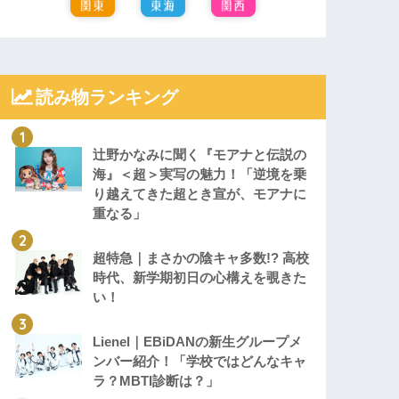
読み物ランキング
辻野かなみに聞く『モアナと伝説の
海』＜超＞実写の魅力！「逆境を乗
り越えてきた超とき宣が、モアナに
重なる」
超特急｜まさかの陰キャ多数!? 高校
時代、新学期初日の心構えを覗きた
い！
Lienel｜EBiDANの新生グループメ
ンバー紹介！「学校ではどんなキャ
ラ？MBTI診断は？」