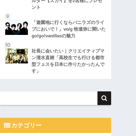
ルダー【スカイ】を2名様にプレゼ
ント
「遊園地に行くならバニラズのライ
ブにおいで！」vo/g 牧達弥に聞いた
go!go!vanillasの魅力
社長に会いたい｜クリエイティブマ
ン清水直樹「高校生でも行ける都市
型フェスを日本に作りたかったんで
す」
カテゴリー