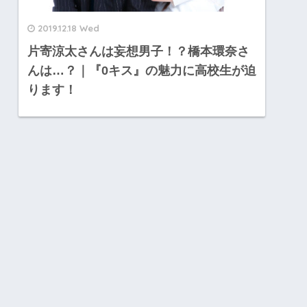
2019.12.18 Wed
片寄涼太さんは妄想男子！？橋本環奈さ
んは…？｜『0キス』の魅力に高校生が迫
ります！