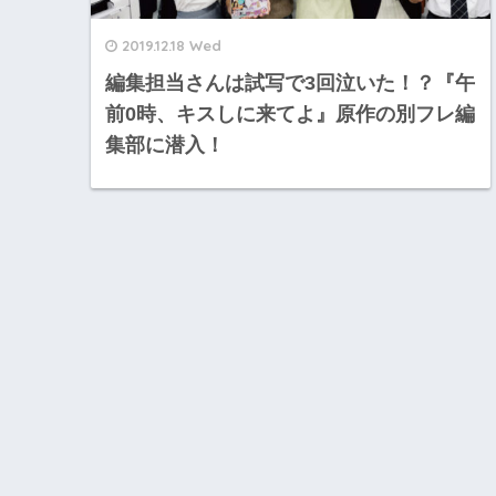
2019.12.18 Wed
編集担当さんは試写で3回泣いた！？『午
前0時、キスしに来てよ』原作の別フレ編
集部に潜入！