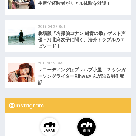
生留学経験者がリアル体験を対談！
2019.04.27 Sat
劇場版『名探偵コナン 紺青の拳』ゲスト声
優・河北麻友子に聞く、海外トラブルのエ
ピソード！
2018.11.13 Tue
レコーディングはプレハブ小屋！？ シンガ
ーソングライターRihwaさんが語る制作秘
話
Instagram