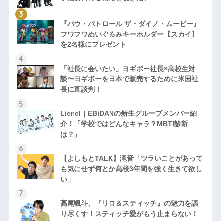
『パウ・パトロール ザ・ダイノ・ムービー』
フワフワぬいぐるみキーホルダー【スカイ】
を2名様にプレゼント
「社長に会いたい」ヨギボー社長×高校生対
談〜ヨギボーを日本で販売するために米国社
長に直談判！
Lienel｜EBiDANの新生グループメンバー紹
介！「学校ではどんなキャラ？MBTI診断
は？」
【よしもとTALK】滝音「ツラいことがあって
も気にせず何とか高校3年間を強く生きて欲し
い」
高尾颯斗、『リロ＆スティッチ』の魅力を語
り尽くす！スティッチ愛がもう止まらない！