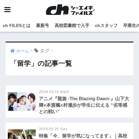
ch FILESとは
最新号
高校図書館で入手
chスタッフ
卒業生
タグ
ホーム
「留学」の記事一覧
2024.06.12 Wed
アニメ『龍族 -The Blazing Dawn-』山下大
輝×本渡楓×村瀬歩が学生に伝える “劣等感
との戦い”
2019.05.25 Sat
特集「今、留学が気になってます」｜高校