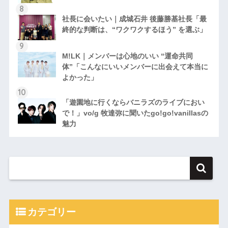
社長に会いたい｜成城石井 後藤勝基社長「最
終的な判断は、“ワクワクするほう” を選ぶ」
M!LK｜メンバーは心地のいい “運命共同
体”「こんなにいいメンバーに出会えて本当に
よかった」
「遊園地に行くならバニラズのライブにおい
で！」vo/g 牧達弥に聞いたgo!go!vanillasの
魅力
カテゴリー