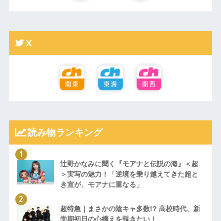
X
読み物ランキング
辻野かなみに聞く『モアナと伝説の海』＜超
＞実写の魅力！「逆境を乗り越えてきた超と
き宣が、モアナに重なる」
超特急｜まさかの陰キャ多数!? 高校時代、新
学期初日の心構えを覗きたい！