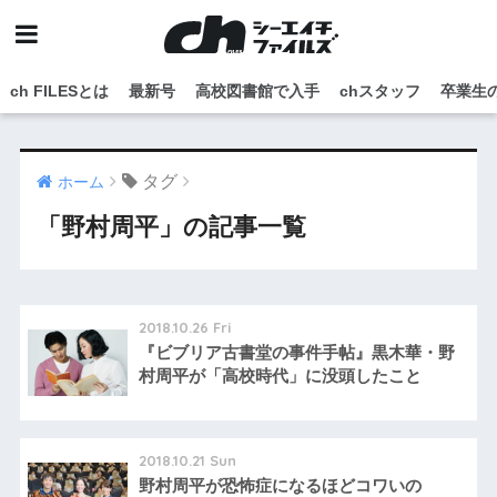
ch FILESとは
最新号
高校図書館で入手
chスタッフ
卒業生
タグ
ホーム
「野村周平」の記事一覧
2018.10.26 Fri
『ビブリア古書堂の事件手帖』黒木華・野
村周平が「高校時代」に没頭したこと
2018.10.21 Sun
野村周平が恐怖症になるほどコワいの