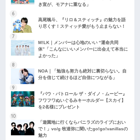
き宣が、モアナに重なる」
高尾颯斗、『リロ＆スティッチ』の魅力を語
り尽くす！スティッチ愛がもう止まらない！
M!LK｜メンバーは心地のいい “運命共同
体”「こんなにいいメンバーに出会えて本当に
よかった」
NOA｜「勉強も努力も絶対に裏切らない。自
分を信じて続けるほど自信につながる」
『パウ・パトロール ザ・ダイノ・ムービー』
フワフワぬいぐるみキーホルダー【スカイ】
を2名様にプレゼント
「遊園地に行くならバニラズのライブにおい
で！」vo/g 牧達弥に聞いたgo!go!vanillasの
魅力