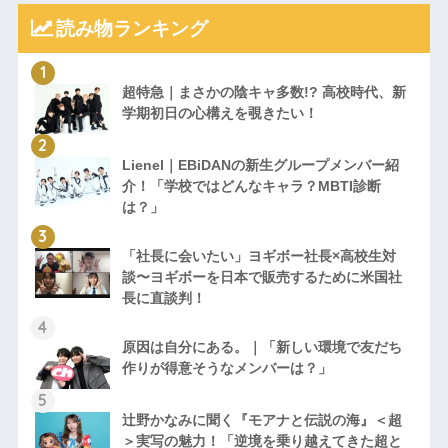
読み物ランキング
超特急｜まさかの陰キャ多数!? 高校時代、新
学期初日の心構えを覗きたい！
Lienel｜EBiDANの新生グループメンバー紹
介！「学校ではどんなキャラ？MBTI診断
は？」
「社長に会いたい」ヨギボー社長×高校生対
談〜ヨギボーを日本で販売するために米国社
長に直談判！
原因は自分にある。｜「新しい環境で友だち
作りが得意そうなメンバーは？」
辻野かなみに聞く『モアナと伝説の海』＜超
＞実写の魅力！「逆境を乗り越えてきた超と