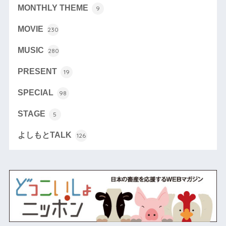
MONTHLY THEME
9
MOVIE
230
MUSIC
280
PRESENT
19
SPECIAL
98
STAGE
5
よしもとTALK
126