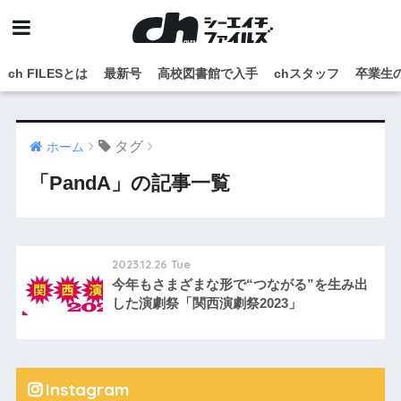
ch FILESとは
最新号
高校図書館で入手
chスタッフ
卒業生
タグ
ホーム
「PandA」の記事一覧
2023.12.26 Tue
今年もさまざまな形で“つながる”を生み出
した演劇祭「関西演劇祭2023」
Instagram