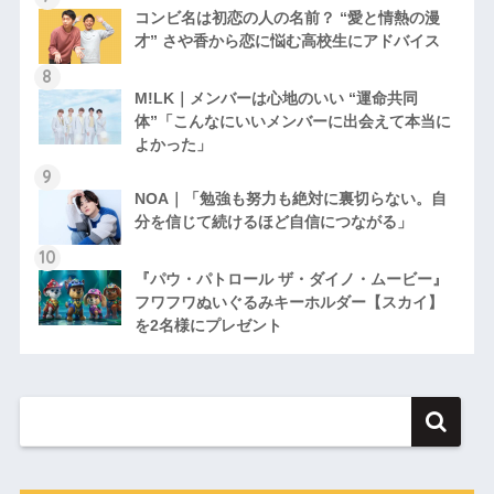
コンビ名は初恋の人の名前？ “愛と情熱の漫
才” さや香から恋に悩む高校生にアドバイス
M!LK｜メンバーは心地のいい “運命共同
体”「こんなにいいメンバーに出会えて本当に
よかった」
NOA｜「勉強も努力も絶対に裏切らない。自
分を信じて続けるほど自信につながる」
『パウ・パトロール ザ・ダイノ・ムービー』
フワフワぬいぐるみキーホルダー【スカイ】
を2名様にプレゼント