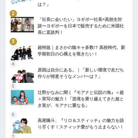
は？」
「社長に会いたい」ヨギボー社長×高校生対
談〜ヨギボーを日本で販売するために米国社
長に直談判！
超特急｜まさかの陰キャ多数!? 高校時代、新
学期初日の心構えを覗きたい！
原因は自分にある。｜「新しい環境で友だち
作りが得意そうなメンバーは？」
辻野かなみに聞く『モアナと伝説の海』＜超
＞実写の魅力！「逆境を乗り越えてきた超と
き宣が、モアナに重なる」
高尾颯斗、『リロ＆スティッチ』の魅力を語
り尽くす！スティッチ愛がもう止まらない！