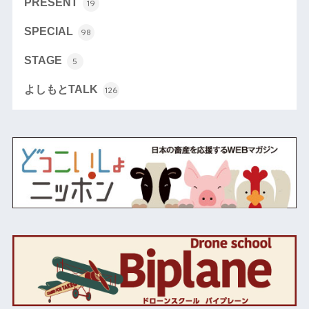
PRESENT
19
SPECIAL
98
STAGE
5
よしもとTALK
126