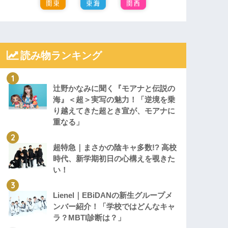
読み物ランキング
辻野かなみに聞く『モアナと伝説の
海』＜超＞実写の魅力！「逆境を乗
り越えてきた超とき宣が、モアナに
重なる」
超特急｜まさかの陰キャ多数!? 高校
時代、新学期初日の心構えを覗きた
い！
Lienel｜EBiDANの新生グループメ
ンバー紹介！「学校ではどんなキャ
ラ？MBTI診断は？」