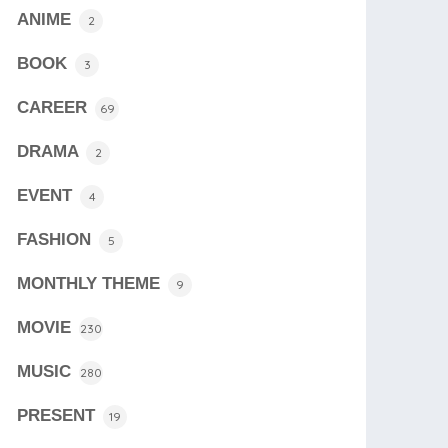
ANIME
2
BOOK
3
CAREER
69
DRAMA
2
EVENT
4
FASHION
5
MONTHLY THEME
9
MOVIE
230
MUSIC
280
PRESENT
19