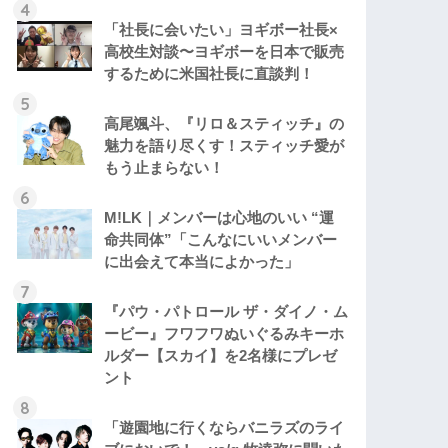
「社長に会いたい」ヨギボー社長×
高校生対談〜ヨギボーを日本で販売
するために米国社長に直談判！
高尾颯斗、『リロ＆スティッチ』の
魅力を語り尽くす！スティッチ愛が
もう止まらない！
M!LK｜メンバーは心地のいい “運
命共同体”「こんなにいいメンバー
に出会えて本当によかった」
『パウ・パトロール ザ・ダイノ・ム
ービー』フワフワぬいぐるみキーホ
ルダー【スカイ】を2名様にプレゼ
ント
「遊園地に行くならバニラズのライ