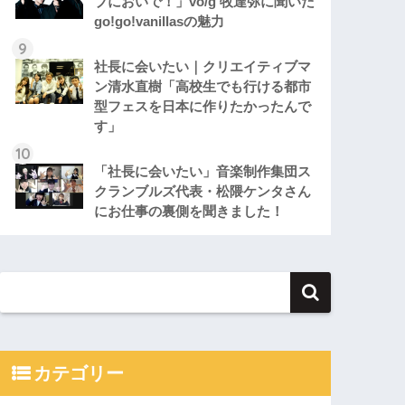
ブにおいで！」vo/g 牧達弥に聞いた
go!go!vanillasの魅力
社長に会いたい｜クリエイティブマ
ン清水直樹「高校生でも行ける都市
型フェスを日本に作りたかったんで
す」
「社長に会いたい」音楽制作集団ス
クランブルズ代表・松隈ケンタさん
にお仕事の裏側を聞きました！
カテゴリー