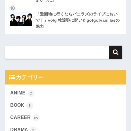
「遊園地に行くならバニラズのライブにおい
で！」vo/g 牧達弥に聞いたgo!go!vanillasの
魅力
カテゴリー
ANIME
2
BOOK
3
CAREER
69
DRAMA
2