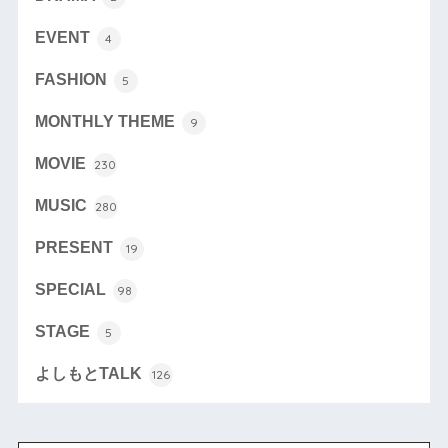
EVENT
4
FASHION
5
MONTHLY THEME
9
MOVIE
230
MUSIC
280
PRESENT
19
SPECIAL
98
STAGE
5
よしもとTALK
126