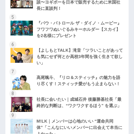
談〜ヨギボーを日本で販売するために米国社
長に直談判！
『パウ・パトロール ザ・ダイノ・ムービー』
フワフワぬいぐるみキーホルダー【スカイ】
を2名様にプレゼント
【よしもとTALK】滝音「ツラいことがあって
も気にせず何とか高校3年間を強く生きて欲し
い」
高尾颯斗、『リロ＆スティッチ』の魅力を語
り尽くす！スティッチ愛がもう止まらない！
社長に会いたい｜成城石井 後藤勝基社長「最
終的な判断は、“ワクワクするほう” を選ぶ」
M!LK｜メンバーは心地のいい “運命共同
体”「こんなにいいメンバーに出会えて本当に
よかった」