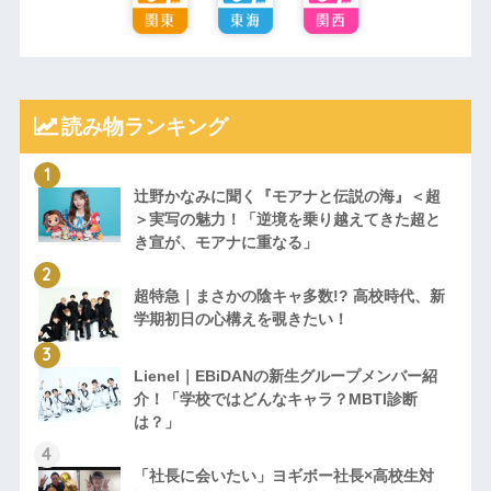
読み物ランキング
辻野かなみに聞く『モアナと伝説の海』＜超
＞実写の魅力！「逆境を乗り越えてきた超と
き宣が、モアナに重なる」
超特急｜まさかの陰キャ多数!? 高校時代、新
学期初日の心構えを覗きたい！
Lienel｜EBiDANの新生グループメンバー紹
介！「学校ではどんなキャラ？MBTI診断
は？」
「社長に会いたい」ヨギボー社長×高校生対