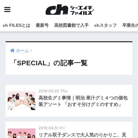
ch FILESとは
最新号
高校図書館で入手
chスタッフ
卒業生
ホーム
「SPECIAL」の記事一覧
2018.09.20 Thu
高校生グミ事情｜明治 果汁グミ４つの個包
装アソート 「おすそ分けグミのすすめ」
2018.08.31 Fri
リアル双子ダンスで大人気のりかりこ、見