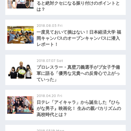
ると絶対クセになる振り付けのポイントと
は？
2018.08.03 Fri
一度見ておいて損はない！日本経済大学 福
岡キャンパスのオープンキャンパスに潜入
レポート！
2018.07.07 Sat
プロレスラー・真壁刀義選手がプ女子予備
軍に語る「優秀な兄貴への反骨心で上がっ
ていった」
2018.04.20 Fri
日テレ「アイキャラ」から誕生した『ひら
がな男子』映画化！ 生みの親バカリズムの
高校時代とは？
2018.03.19 Mon