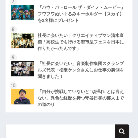
『パウ・パトロール ザ・ダイノ・ムービー』
フワフワぬいぐるみキーホルダー【スカイ】
を2名様にプレゼント
社長に会いたい｜クリエイティブマン清水直
樹「高校生でも行ける都市型フェスを日本に
作りたかったんです」
「社長に会いたい」音楽制作集団スクランブ
ルズ代表・松隈ケンタさんにお仕事の裏側を
聞きました！
「自分が挑戦していないと“頑張れ”とは言え
ない」異色な経歴を持つ守谷日和の芸人まで
の道のり