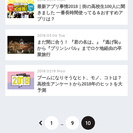
最新アプリ事情2018｜街の高校生100人に聞
きました 一番長時間使ってる＆おすすめア
プリは？
2018.03.06 Tue
まだ間に合う！ 『君の名は。』『逃げ恥』
から『プリンシパル』までロケ地経由の卒
業旅行
2018.02.19 Mon
ブームになりそうなヒト、モノ、コトは？
高校生アンケートから2018年のヒットを大
予測
1
…
9
10