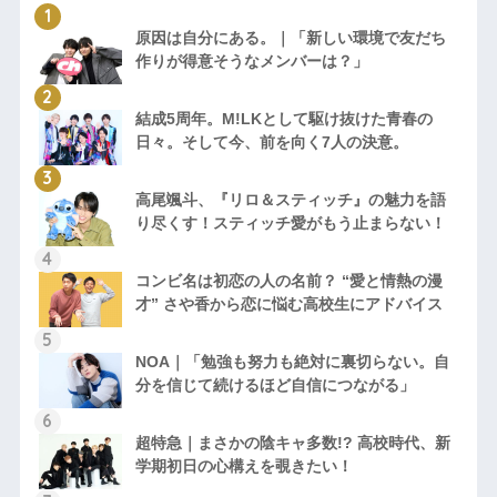
原因は自分にある。｜「新しい環境で友だち
作りが得意そうなメンバーは？」
結成5周年。M!LKとして駆け抜けた青春の
日々。そして今、前を向く7人の決意。
高尾颯斗、『リロ＆スティッチ』の魅力を語
り尽くす！スティッチ愛がもう止まらない！
コンビ名は初恋の人の名前？ “愛と情熱の漫
才” さや香から恋に悩む高校生にアドバイス
NOA｜「勉強も努力も絶対に裏切らない。自
分を信じて続けるほど自信につながる」
超特急｜まさかの陰キャ多数!? 高校時代、新
学期初日の心構えを覗きたい！