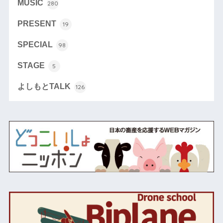
MUSIC
280
PRESENT
19
SPECIAL
98
STAGE
5
よしもとTALK
126