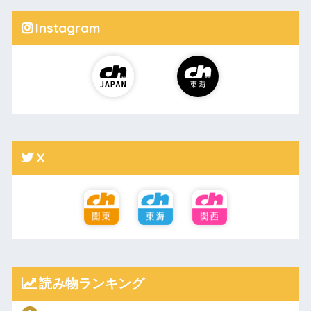
Instagram
X
読み物ランキング