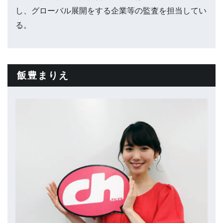
し、グローバル展開をする企業等の監査を担当してい
る。
飯豊まりえ