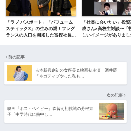
「ラブ パスポート」「パフューム
「社長に会いたい」投資
スティック®」の生みの親！フレグ
成さん×高校生対談〜「
ランスの入口を開拓した富樫社長の
しいイメージがありまし
高校時代とは？
前の記事
吉本新喜劇初の女座長＆映画初主演 酒井藍
「ネガティブやった私も…
次の記事
映画『ボス・ベイビー』吹替え初挑戦の芳根京
子「中学時代に熱中し…