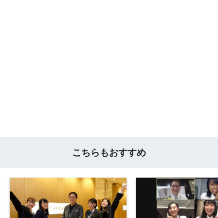
こちらもおすすめ