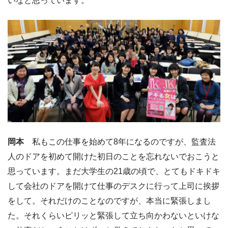
いなと思っています。
岡本
私もこの仕事を始めて8年になるのですが、監査法
人のドアを初めて開けた初日のことを忘れないでおこうと
思っています。まだ大学生の21歳の頃で、とてもドキドキ
して会社のドアを開けて仕事のデスクに行って上司に挨拶
をして。それだけのことなのですが、本当に緊張しまし
た。それくらいピリッと緊張して立ち向かわないといけな