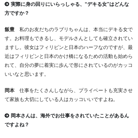
実際に身の回りにいらっしゃる、“デキる女”はどんな
方ですか？
飯豊
私のお友だちのラブリちゃんは、本当にデキる女で
す。お料理もできるし、モデルさんとしても確立されてい
ますし。彼女はフィリピンと日本のハーフなのですが、最
近はフィリピンと日本のかけ橋になるための活動も始めら
れて、自分の夢に着実に歩んで形にされているのがカッコ
いいなと思います。
岡本
仕事をたくさんしながら、プライベートも充実させ
て家族も大切にしている人はカッコいいですよね。
岡本さんは、海外でお仕事をされていたことがあるん
ですよね？