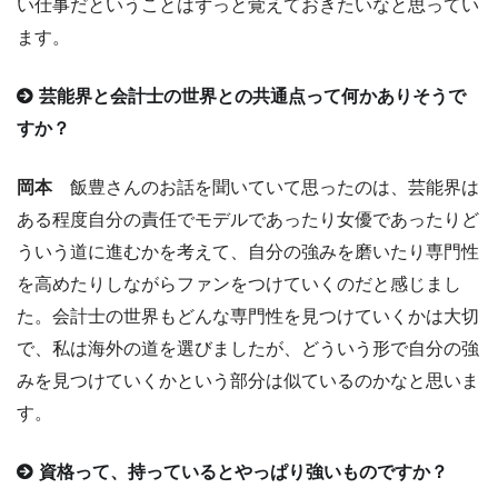
い仕事だということはずっと覚えておきたいなと思ってい
ます。
芸能界と会計士の世界との共通点って何かありそうで
すか？
岡本
飯豊さんのお話を聞いていて思ったのは、芸能界は
ある程度自分の責任でモデルであったり女優であったりど
ういう道に進むかを考えて、自分の強みを磨いたり専門性
を高めたりしながらファンをつけていくのだと感じまし
た。会計士の世界もどんな専門性を見つけていくかは大切
で、私は海外の道を選びましたが、どういう形で自分の強
みを見つけていくかという部分は似ているのかなと思いま
す。
資格って、持っているとやっぱり強いものですか？