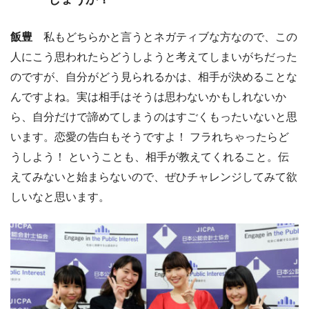
飯豊
私もどちらかと言うとネガティブな方なので、この
人にこう思われたらどうしようと考えてしまいがちだった
のですが、自分がどう見られるかは、相手が決めることな
んですよね。実は相手はそうは思わないかもしれないか
ら、自分だけで諦めてしまうのはすごくもったいないと思
います。恋愛の告白もそうですよ！ フラれちゃったらど
うしよう！ ということも、相手が教えてくれること。伝
えてみないと始まらないので、ぜひチャレンジしてみて欲
しいなと思います。