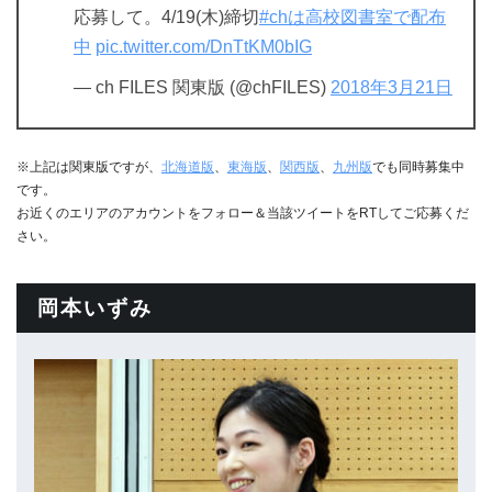
応募して。4/19(木)締切
#chは高校図書室で配布
中
pic.twitter.com/DnTtKM0bIG
— ch FILES 関東版 (@chFILES)
2018年3月21日
※上記は関東版ですが、
北海道版
、
東海版
、
関西版
、
九州版
でも同時募集中
です。
お近くのエリアのアカウントをフォロー＆当該ツイートをRTしてご応募くだ
さい。
岡本いずみ