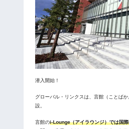
潜入開始！
グローバル・リンクスは、言館（ことばか
設。
言館の
i-Lounge（アイラウンジ）では国