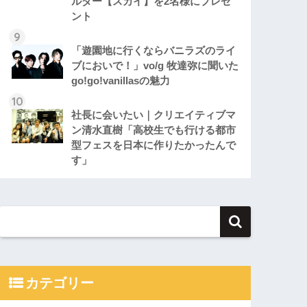
ルダー【スカイ】を2名様にプレゼ
ント
「遊園地に行くならバニラズのライ
ブにおいで！」vo/g 牧達弥に聞いた
go!go!vanillasの魅力
社長に会いたい｜クリエイティブマ
ン清水直樹「高校生でも行ける都市
型フェスを日本に作りたかったんで
す」
カテゴリー