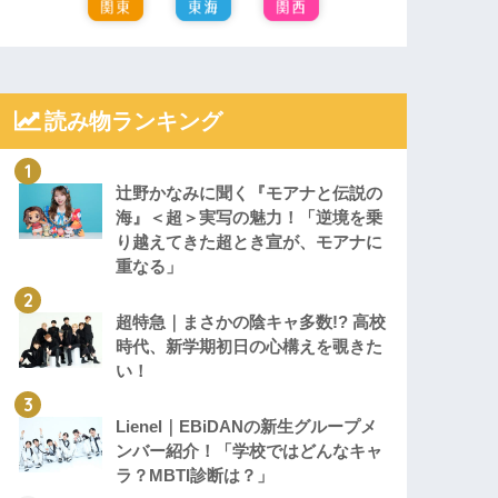
読み物ランキング
辻野かなみに聞く『モアナと伝説の
海』＜超＞実写の魅力！「逆境を乗
り越えてきた超とき宣が、モアナに
重なる」
超特急｜まさかの陰キャ多数!? 高校
時代、新学期初日の心構えを覗きた
い！
Lienel｜EBiDANの新生グループメ
ンバー紹介！「学校ではどんなキャ
ラ？MBTI診断は？」