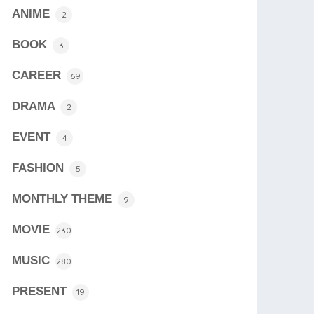
ANIME
2
BOOK
3
CAREER
69
DRAMA
2
EVENT
4
FASHION
5
MONTHLY THEME
9
MOVIE
230
MUSIC
280
PRESENT
19