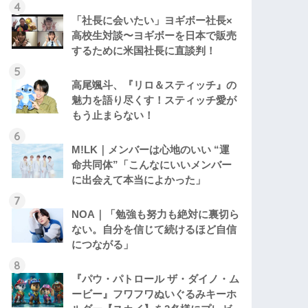
「社長に会いたい」ヨギボー社長×
高校生対談〜ヨギボーを日本で販売
するために米国社長に直談判！
高尾颯斗、『リロ＆スティッチ』の
魅力を語り尽くす！スティッチ愛が
もう止まらない！
M!LK｜メンバーは心地のいい “運
命共同体”「こんなにいいメンバー
に出会えて本当によかった」
NOA｜「勉強も努力も絶対に裏切ら
ない。自分を信じて続けるほど自信
につながる」
『パウ・パトロール ザ・ダイノ・ム
ービー』フワフワぬいぐるみキーホ