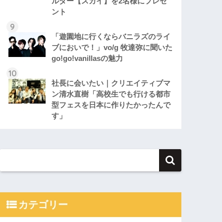
ルダー【スカイ】を2名様にプレゼ
ント
「遊園地に行くならバニラズのライ
ブにおいで！」vo/g 牧達弥に聞いた
go!go!vanillasの魅力
社長に会いたい｜クリエイティブマ
ン清水直樹「高校生でも行ける都市
型フェスを日本に作りたかったんで
す」
カテゴリー