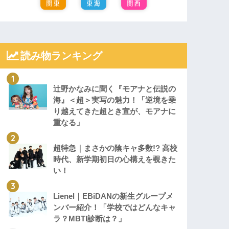
読み物ランキング
辻野かなみに聞く『モアナと伝説の
海』＜超＞実写の魅力！「逆境を乗
り越えてきた超とき宣が、モアナに
重なる」
超特急｜まさかの陰キャ多数!? 高校
時代、新学期初日の心構えを覗きた
い！
Lienel｜EBiDANの新生グループメ
ンバー紹介！「学校ではどんなキャ
ラ？MBTI診断は？」