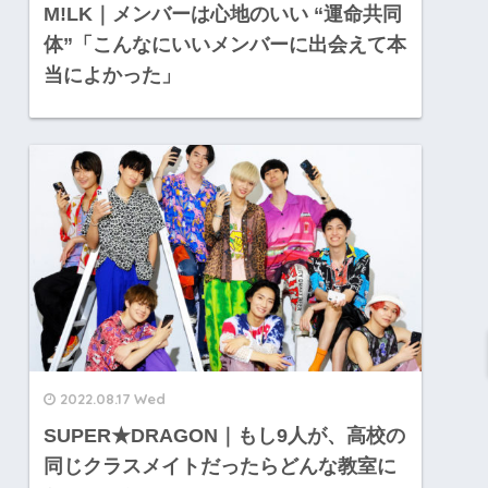
M!LK｜メンバーは心地のいい “運命共同
体”「こんなにいいメンバーに出会えて本
当によかった」
2022.08.17 Wed
SUPER★DRAGON｜もし9人が、高校の
同じクラスメイトだったらどんな教室に