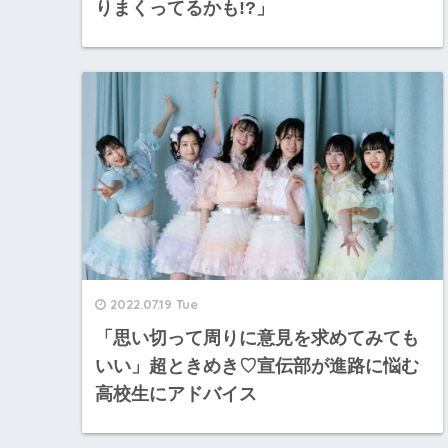
りまくってるかも!?」
2022.07.19 Tue
「思い切って周りに意見を求めてみても
いい」超ときめき♡宣伝部が進路に悩む
高校生にアドバイス