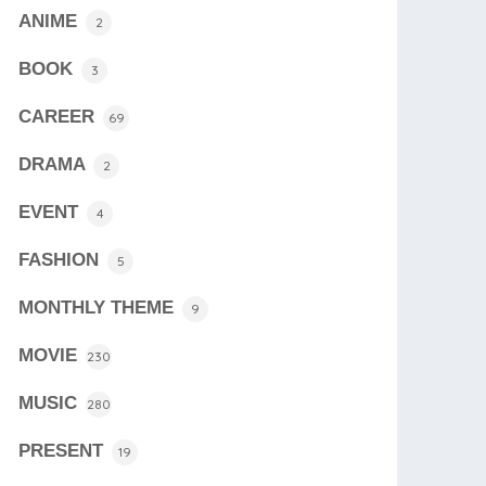
ANIME
2
BOOK
3
CAREER
69
DRAMA
2
EVENT
4
FASHION
5
MONTHLY THEME
9
MOVIE
230
MUSIC
280
PRESENT
19