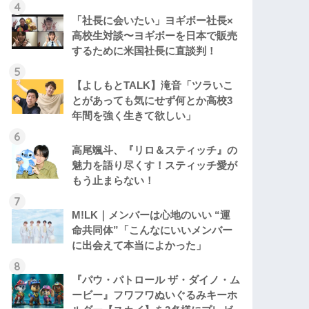
「社長に会いたい」ヨギボー社長×
高校生対談〜ヨギボーを日本で販売
するために米国社長に直談判！
【よしもとTALK】滝音「ツラいこ
とがあっても気にせず何とか高校3
年間を強く生きて欲しい」
高尾颯斗、『リロ＆スティッチ』の
魅力を語り尽くす！スティッチ愛が
もう止まらない！
M!LK｜メンバーは心地のいい “運
命共同体”「こんなにいいメンバー
に出会えて本当によかった」
『パウ・パトロール ザ・ダイノ・ム
ービー』フワフワぬいぐるみキーホ