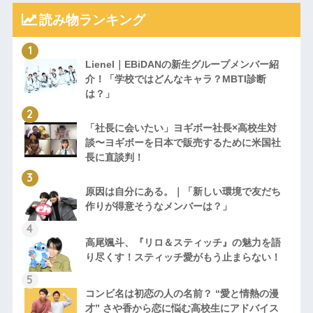
読み物ランキング
Lienel｜EBiDANの新生グループメンバー紹
介！「学校ではどんなキャラ？MBTI診断
は？」
「社長に会いたい」ヨギボー社長×高校生対
談〜ヨギボーを日本で販売するために米国社
長に直談判！
原因は自分にある。｜「新しい環境で友だち
作りが得意そうなメンバーは？」
高尾颯斗、『リロ＆スティッチ』の魅力を語
り尽くす！スティッチ愛がもう止まらない！
コンビ名は初恋の人の名前？ “愛と情熱の漫
才” さや香から恋に悩む高校生にアドバイス