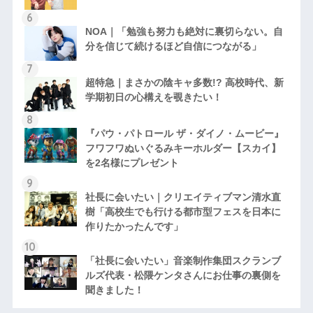
NOA｜「勉強も努力も絶対に裏切らない。自
分を信じて続けるほど自信につながる」
超特急｜まさかの陰キャ多数!? 高校時代、新
学期初日の心構えを覗きたい！
『パウ・パトロール ザ・ダイノ・ムービー』
フワフワぬいぐるみキーホルダー【スカイ】
を2名様にプレゼント
社長に会いたい｜クリエイティブマン清水直
樹「高校生でも行ける都市型フェスを日本に
作りたかったんです」
「社長に会いたい」音楽制作集団スクランブ
ルズ代表・松隈ケンタさんにお仕事の裏側を
聞きました！