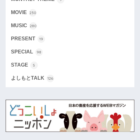
MOVIE
230
MUSIC
280
PRESENT
19
SPECIAL
98
STAGE
5
よしもとTALK
126