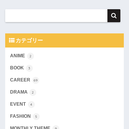
カテゴリー
ANIME
2
BOOK
3
CAREER
69
DRAMA
2
EVENT
4
FASHION
5
MONTHLY THEME
9