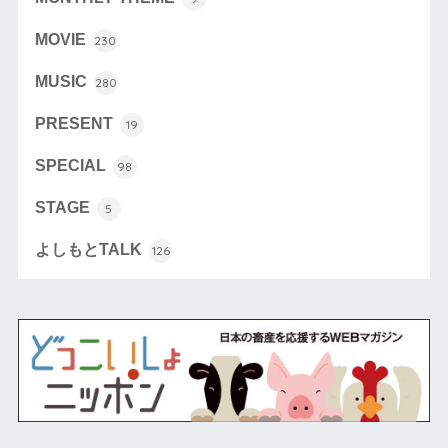
MOVIE
230
MUSIC
280
PRESENT
19
SPECIAL
98
STAGE
5
よしもとTALK
126