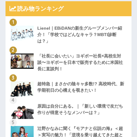
読み物ランキング
Lienel｜EBiDANの新生グループメンバー紹
介！「学校ではどんなキャラ？MBTI診断
は？」
「社長に会いたい」ヨギボー社長×高校生対
談〜ヨギボーを日本で販売するために米国社
長に直談判！
超特急｜まさかの陰キャ多数!? 高校時代、新
学期初日の心構えを覗きたい！
原因は自分にある。｜「新しい環境で友だち
作りが得意そうなメンバーは？」
辻野かなみに聞く『モアナと伝説の海』＜超
＞実写の魅力！「逆境を乗り越えてきた超と