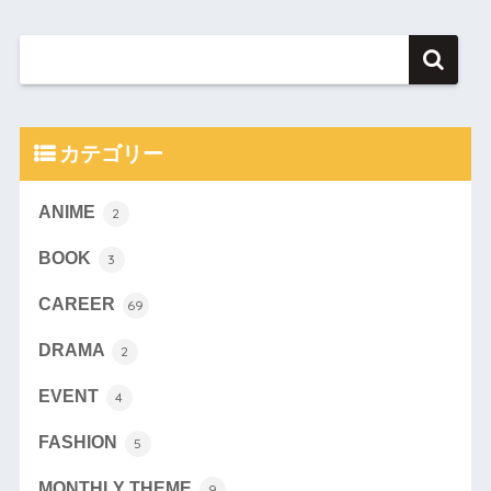
カテゴリー
ANIME
2
BOOK
3
CAREER
69
DRAMA
2
EVENT
4
FASHION
5
MONTHLY THEME
9