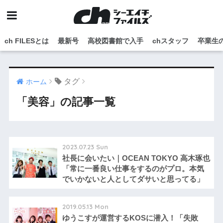
ch FILESとは
最新号
高校図書館で入手
chスタッフ
卒業生
タグ
ホーム
「美容」の記事一覧
2023.07.23 Sun
社長に会いたい｜OCEAN TOKYO 高木琢也
「常に一番良い仕事をするのがプロ。本気
でいかないと人としてダサいと思ってる」
2019.05.13 Mon
ゆうこすが運営するKOSに潜入！「失敗