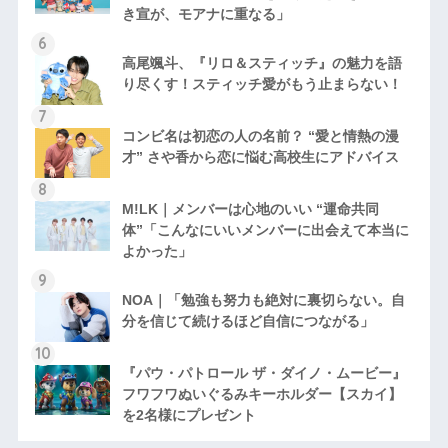
き宣が、モアナに重なる」
高尾颯斗、『リロ＆スティッチ』の魅力を語
り尽くす！スティッチ愛がもう止まらない！
コンビ名は初恋の人の名前？ “愛と情熱の漫
才” さや香から恋に悩む高校生にアドバイス
M!LK｜メンバーは心地のいい “運命共同
体”「こんなにいいメンバーに出会えて本当に
よかった」
NOA｜「勉強も努力も絶対に裏切らない。自
分を信じて続けるほど自信につながる」
『パウ・パトロール ザ・ダイノ・ムービー』
フワフワぬいぐるみキーホルダー【スカイ】
を2名様にプレゼント