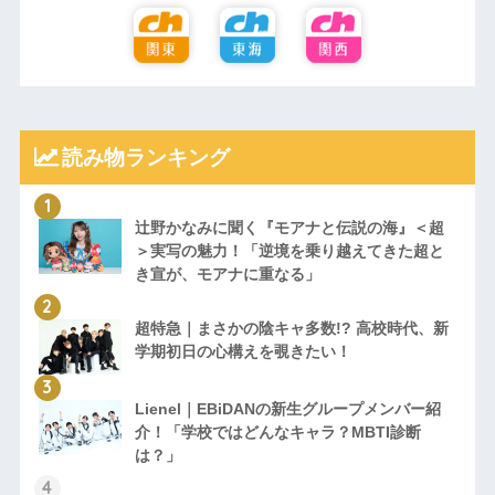
読み物ランキング
辻野かなみに聞く『モアナと伝説の海』＜超
＞実写の魅力！「逆境を乗り越えてきた超と
き宣が、モアナに重なる」
超特急｜まさかの陰キャ多数!? 高校時代、新
学期初日の心構えを覗きたい！
Lienel｜EBiDANの新生グループメンバー紹
介！「学校ではどんなキャラ？MBTI診断
は？」