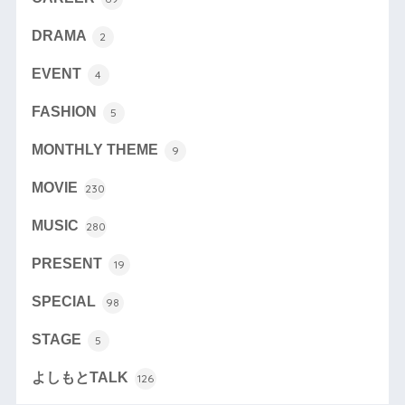
DRAMA
2
EVENT
4
FASHION
5
MONTHLY THEME
9
MOVIE
230
MUSIC
280
PRESENT
19
SPECIAL
98
STAGE
5
よしもとTALK
126