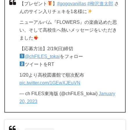
【プレゼント
】
#gogovanillas
#柳沢進太郎
さ
んのサイン入りチェキを1名様に
ニューアルバム『FLOWERS』の楽曲込めた思
い、そして高校生へ熱いメッセージをいただき
ました
【応募方法】2/19(日)締切
@chFILES_tokai
をフォロー
ツイートをRT
1/20より高校図書館で順次配布
pic.twitter.com/1GEwXJEuVN
— ch FILES東海版 (@chFILES_tokai)
January
20, 2023