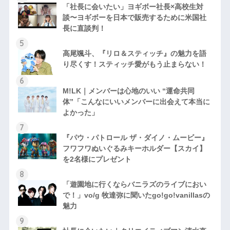
「社長に会いたい」ヨギボー社長×高校生対
談〜ヨギボーを日本で販売するために米国社
長に直談判！
高尾颯斗、『リロ＆スティッチ』の魅力を語
り尽くす！スティッチ愛がもう止まらない！
M!LK｜メンバーは心地のいい “運命共同
体”「こんなにいいメンバーに出会えて本当に
よかった」
『パウ・パトロール ザ・ダイノ・ムービー』
フワフワぬいぐるみキーホルダー【スカイ】
を2名様にプレゼント
「遊園地に行くならバニラズのライブにおい
で！」vo/g 牧達弥に聞いたgo!go!vanillasの
魅力