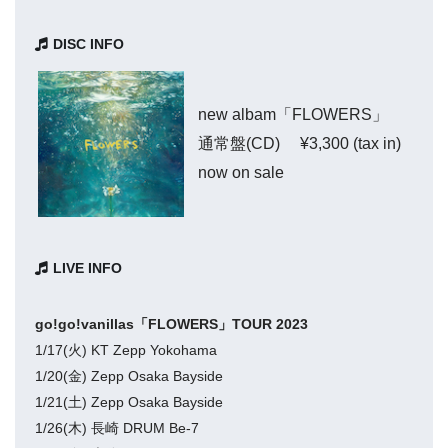
DISC INFO
new albam「FLOWERS」
通常盤(CD) ¥3,300 (tax in)
now on sale
LIVE INFO
go!go!vanillas「FLOWERS」TOUR 2023
1/17(火) KT Zepp Yokohama
1/20(金) Zepp Osaka Bayside
1/21(土) Zepp Osaka Bayside
1/26(木) 長崎 DRUM Be-7