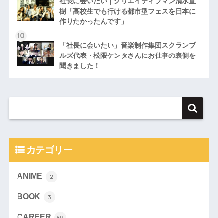
社長に会いたい｜クリエイティブマン清水直
樹「高校生でも行ける都市型フェスを日本に
作りたかったんです」
「社長に会いたい」音楽制作集団スクランブ
ルズ代表・松隈ケンタさんにお仕事の裏側を
聞きました！
カテゴリー
ANIME
2
BOOK
3
CAREER
69