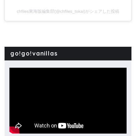
chfiles東海版編集部(@chfiles_tokai)がシェアした投稿
go!go!vanillas