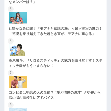
なメンバーは？」
辻野かなみに聞く『モアナと伝説の海』＜超＞実写の魅力！
「逆境を乗り越えてきた超とき宣が、モアナに重なる」
高尾颯斗、『リロ＆スティッチ』の魅力を語り尽くす！ステ
ィッチ愛がもう止まらない！
コンビ名は初恋の人の名前？ “愛と情熱の漫才” さや香から
恋に悩む高校生にアドバイス