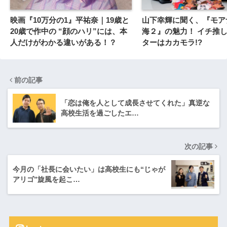
映画『10万分の1』平祐奈｜19歳と
山下幸輝に聞く、『モア
20歳で作中の “顔のハリ”には、本
海２』の魅力！ イチ推
人だけがわかる違いがある！？
ターはカカモラ!?
前の記事
「恋は俺を人として成長させてくれた」真逆な
高校生活を過ごしたエ…
次の記事
今月の「社長に会いたい」は高校生にも“じゃが
アリゴ”旋風を起こ…