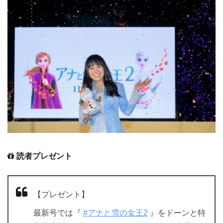
読者プレゼント
【プレゼント】
最新号では『
#アナと雪の女王2
』をドーンと特