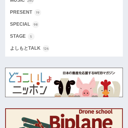
MUSIC
280
PRESENT
19
SPECIAL
98
STAGE
5
よしもとTALK
126