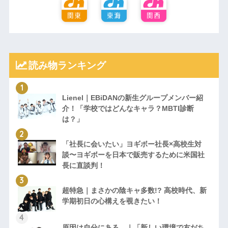
読み物ランキング
Lienel｜EBiDANの新生グループメンバー紹
介！「学校ではどんなキャラ？MBTI診断
は？」
「社長に会いたい」ヨギボー社長×高校生対
談〜ヨギボーを日本で販売するために米国社
長に直談判！
超特急｜まさかの陰キャ多数!? 高校時代、新
学期初日の心構えを覗きたい！
原因は自分にある。｜「新しい環境で友だち