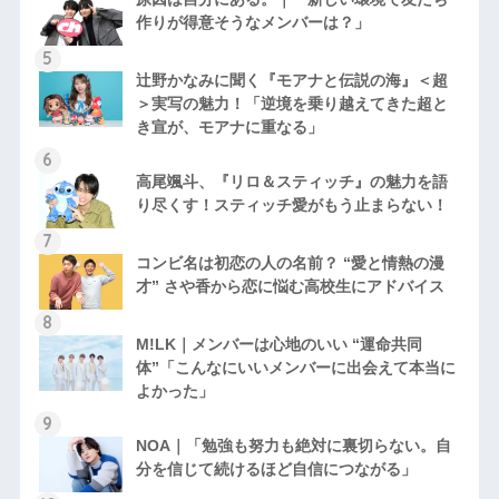
作りが得意そうなメンバーは？」
辻野かなみに聞く『モアナと伝説の海』＜超
＞実写の魅力！「逆境を乗り越えてきた超と
き宣が、モアナに重なる」
高尾颯斗、『リロ＆スティッチ』の魅力を語
り尽くす！スティッチ愛がもう止まらない！
コンビ名は初恋の人の名前？ “愛と情熱の漫
才” さや香から恋に悩む高校生にアドバイス
M!LK｜メンバーは心地のいい “運命共同
体”「こんなにいいメンバーに出会えて本当に
よかった」
NOA｜「勉強も努力も絶対に裏切らない。自
分を信じて続けるほど自信につながる」