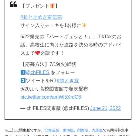
【プレゼント
】
#超ときめき宣伝部
サイン入りチェキを1名様に
6/22発売の『ハートギュッと！』、TikTokのお
話、高校生に向けた進路を決める時のアドバイ
スまで
必読です！
【応募方法】7/19(火)締切
@chFILES
をフォロー
ツイートをRT
#超とき宣
6/20より高校図書館で順次配布
pic.twitter.com/amWI5XrdC6
— ch FILES関東版 (@chFILES)
June 21, 2022
※上記は関東版ですが、
北海道版
、
東海版
、
関西版
、
九州版
でも同時募集中