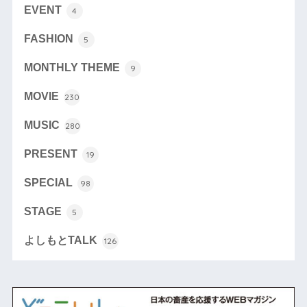
EVENT
4
FASHION
5
MONTHLY THEME
9
MOVIE
230
MUSIC
280
PRESENT
19
SPECIAL
98
STAGE
5
よしもとTALK
126