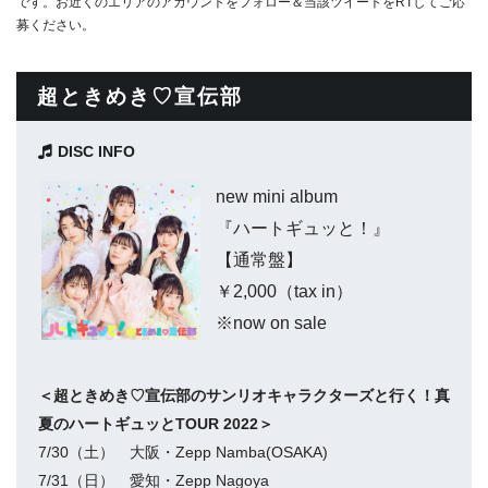
です。お近くのエリアのアカウントをフォロー＆当該ツイートをRTしてご応
募ください。
超ときめき♡宣伝部
DISC INFO
new mini album
『ハートギュッと！』
【通常盤】
￥2,000（tax in）
※now on sale
＜超ときめき♡宣伝部のサンリオキャラクターズと行く！真
夏のハートギュッとTOUR 2022＞
7/30（土） 大阪・Zepp Namba(OSAKA)
7/31（日） 愛知・Zepp Nagoya