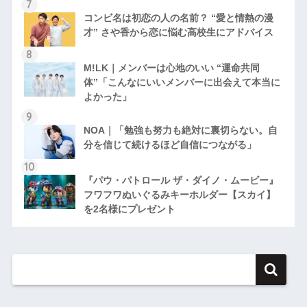
コンビ名は初恋の人の名前？ “愛と情熱の漫
才” さや香から恋に悩む高校生にアドバイス
M!LK｜メンバーは心地のいい “運命共同
体”「こんなにいいメンバーに出会えて本当に
よかった」
NOA｜「勉強も努力も絶対に裏切らない。自
分を信じて続けるほど自信につながる」
『パウ・パトロール ザ・ダイノ・ムービー』
フワフワぬいぐるみキーホルダー【スカイ】
を2名様にプレゼント