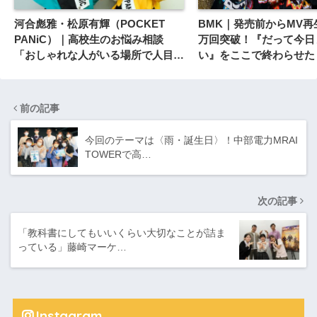
河合彪雅・松原有輝（POCKET
BMK｜発売前からMV再生
PANiC）｜高校生のお悩み相談
万回突破！『だって今日
「おしゃれな人がいる場所で人目が
い』をここで終わらせた
気になる」
前の記事
今回のテーマは〈雨・誕生日〉！中部電力MRAI
TOWERで高…
次の記事
「教科書にしてもいいくらい大切なことが詰ま
っている」藤崎マーケ…
Instagram