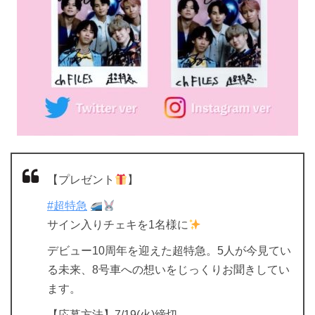
【プレゼント
】
#超特急
サイン入りチェキを1名様に
デビュー10周年を迎えた超特急。5人が今見てい
る未来、8号車への想いをじっくりお聞きしてい
ます。
【応募方法】7/19(火)締切