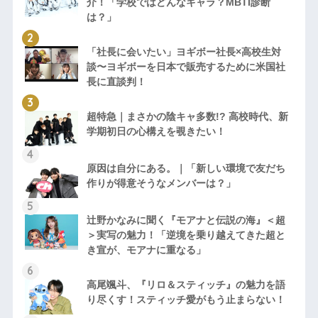
介！「学校ではどんなキャラ？MBTI診断
は？」
「社長に会いたい」ヨギボー社長×高校生対
談〜ヨギボーを日本で販売するために米国社
長に直談判！
超特急｜まさかの陰キャ多数!? 高校時代、新
学期初日の心構えを覗きたい！
原因は自分にある。｜「新しい環境で友だち
作りが得意そうなメンバーは？」
辻野かなみに聞く『モアナと伝説の海』＜超
＞実写の魅力！「逆境を乗り越えてきた超と
き宣が、モアナに重なる」
高尾颯斗、『リロ＆スティッチ』の魅力を語
り尽くす！スティッチ愛がもう止まらない！