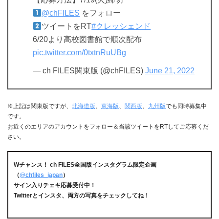
@chFILES
をフォロー
ツイートをRT
#クレッシェンド
6/20より高校図書館で順次配布
pic.twitter.com/0txtnRuUBg
— ch FILES関東版 (@chFILES)
June 21, 2022
※上記は関東版ですが、
北海道版
、
東海版
、
関西版
、
九州版
でも同時募集中
です。
お近くのエリアのアカウントをフォロー＆当該ツイートをRTしてご応募くだ
さい。
Wチャンス！ ch FILES全国版インスタグラム限定企画
（
@chfiles_japan
）
サイン入りチェキ応募受付中！
Twitterとインスタ、両方の写真をチェックしてね！