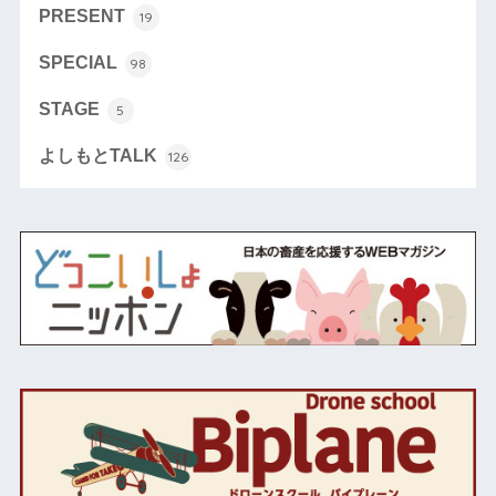
PRESENT
19
SPECIAL
98
STAGE
5
よしもとTALK
126