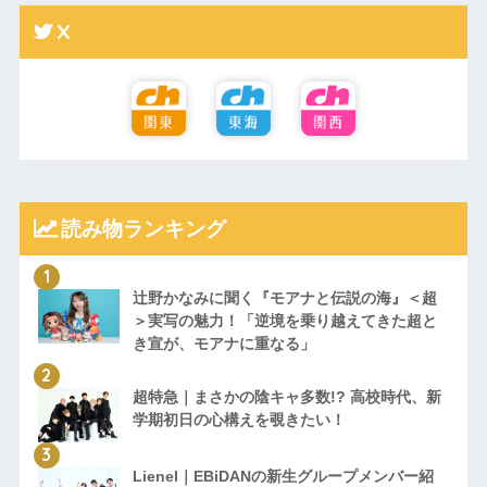
X
読み物ランキング
辻野かなみに聞く『モアナと伝説の海』＜超
＞実写の魅力！「逆境を乗り越えてきた超と
き宣が、モアナに重なる」
超特急｜まさかの陰キャ多数!? 高校時代、新
学期初日の心構えを覗きたい！
Lienel｜EBiDANの新生グループメンバー紹