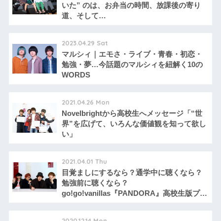
いた” のは、お弁当の時間、放課後の寄り
道、そして…
2023.04.29 Sat
マルシィ｜エモさ・ライブ・青春・初恋・
勉強・夢…今話題のマルシィを紐解く10の
WORDS
2021.04.26 Mon
Novelbrightから高校生へメッセージ「“世
界”を広げて、いろんな価値観を知って欲し
い」
2021.04.01 Thu
目覚ましにするなら？通学中に聴くなら？
勉強前に聴くなら？
go!go!vanillas『PANDORA』高校生版プレ
イリスト！
2020.12.14 Mon